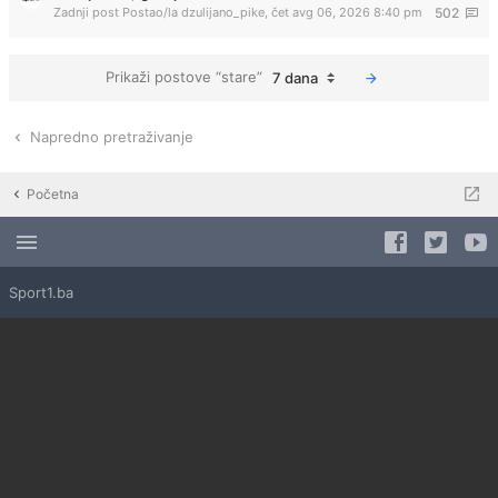
Zadnji post Postao/la
dzulijano_pike
,
čet avg 06, 2026 8:40 pm
502
Prikaži postove “stare”
7 dana
Napredno pretraživanje
Početna
Sport1.ba