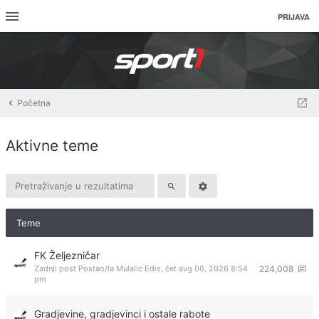
PRIJAVA
Početna
Aktivne teme
Teme
FK Željezničar
Zadnji post Postao/la
Mulalic Edis
,
čet avg 06, 2026 8:54
224,008
pm
Gradjevine, gradjevinci i ostale rabote