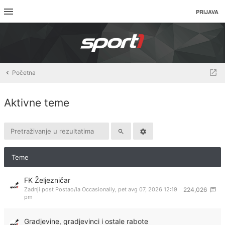
PRIJAVA
Početna
Aktivne teme
Teme
FK Željezničar
Zadnji post Postao/la
Occasionally
,
pet avg 07, 2026 12:19
224,026
pm
Gradjevine, gradjevinci i ostale rabote