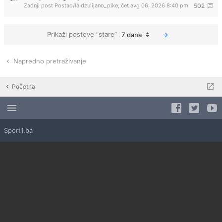
Zadnji post Postao/la
dzulijano_pike
,
čet avg 06, 2026 8:40 pm
502
Prikaži postove “stare”
7 dana
Napredno pretraživanje
Početna
Sport1.ba