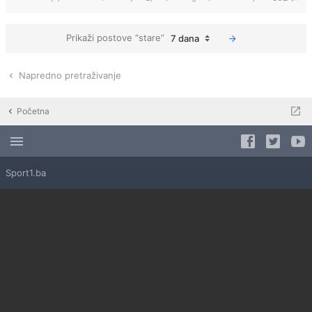
Prikaži postove “stare”
7 dana
Napredno pretraživanje
Početna
Sport1.ba