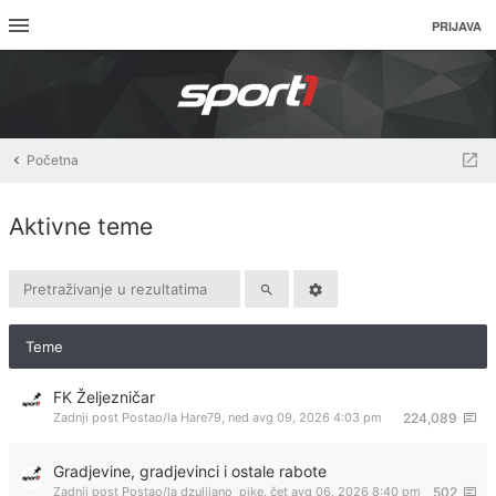
PRIJAVA
Početna
Aktivne teme
Teme
FK Željezničar
Zadnji post Postao/la
Hare79
,
ned avg 09, 2026 4:03 pm
224,089
Gradjevine, gradjevinci i ostale rabote
Zadnji post Postao/la
dzulijano_pike
,
čet avg 06, 2026 8:40 pm
502