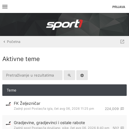
PRIJAVA
Početna
Aktivne teme
Teme
FK Željezničar
Zadnji post Postao/la
igla
,
čet avg 06, 2026 11:25 pm
224,009
Gradjevine, gradjevinci i ostale rabote
Zadnji post Postao/la
dzulijano_pike
,
čet avg 06, 2026 8:40 pm
502