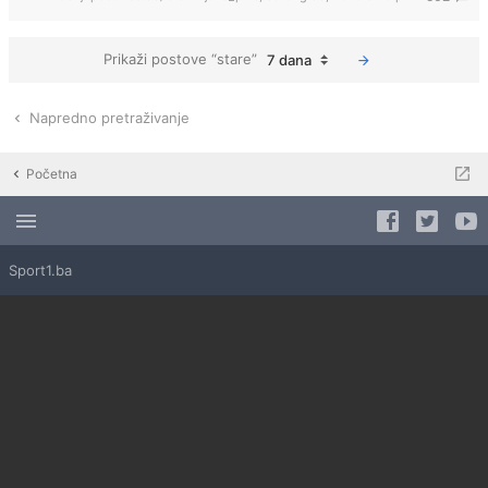
Prikaži postove “stare”
7 dana
Napredno pretraživanje
Početna
Sport1.ba