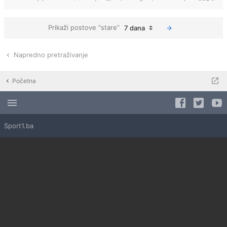
Prikaži postove “stare”
7 dana
Napredno pretraživanje
Početna
Sport1.ba