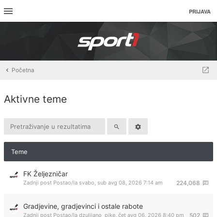
PRIJAVA
Početna
Aktivne teme
Teme
FK Željezničar
Zadnji post Postao/la
svabo
,
sub avg 08, 2026 7:14 am
224,068
Gradjevine, gradjevinci i ostale rabote
Zadnji post Postao/la
dzulijano_pike
,
čet avg 06, 2026 8:40 pm
502