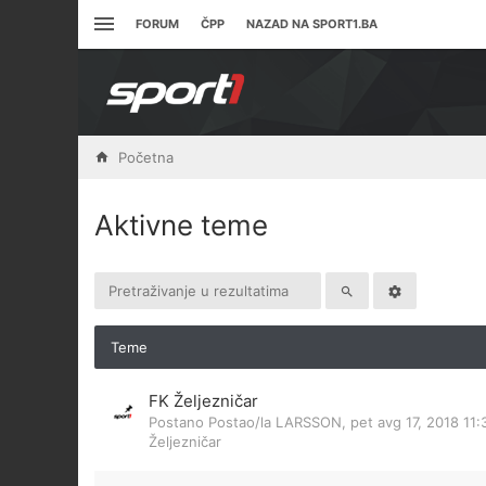
FORUM
ČPP
NAZAD NA SPORT1.BA
Početna
Aktivne teme
Teme
FK Željezničar
Postano Postao/la
LARSSON
,
pet avg 17, 2018 11
Željezničar