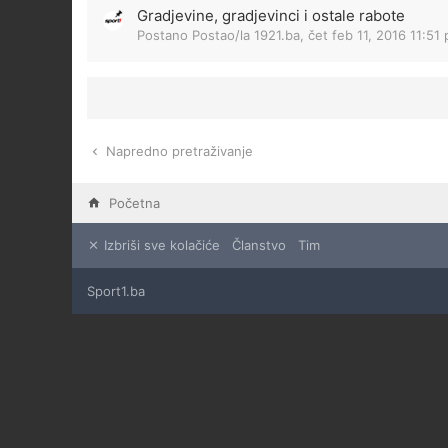
Gradjevine, gradjevinci i ostale rabote
Postano Postao/la
1921.ba
,
čet feb 11, 2016 11:51
Napredno pretraživanje
Početna
Izbriši sve kolačiće
Članstvo
Tim
Sport1.ba