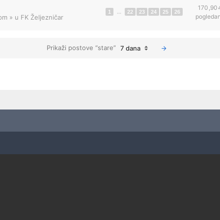
170,90
1
...
22
23
24
25
26
pogleda
 pm
» u
FK Željezničar
Prikaži postove “stare”
7 dana