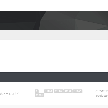
61,767,5
1
...
11197
11198
11199
11200
:36 pm
» u
FK
11201
pogleda