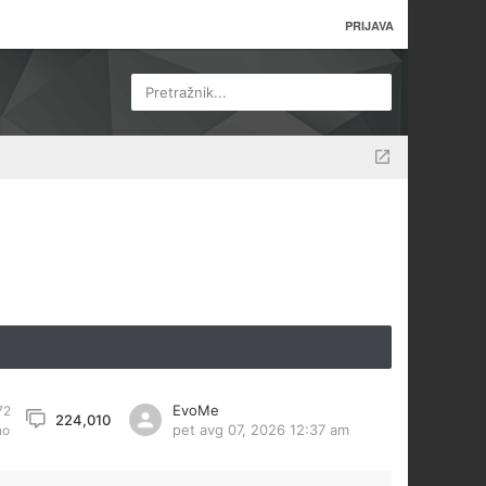
PRIJAVA
Pretražnik...
EvoMe
72
224,010
pet avg 07, 2026 12:37 am
no