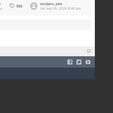
dzulijano_pike
4
502
čet avg 06, 2026 8:40 pm
no