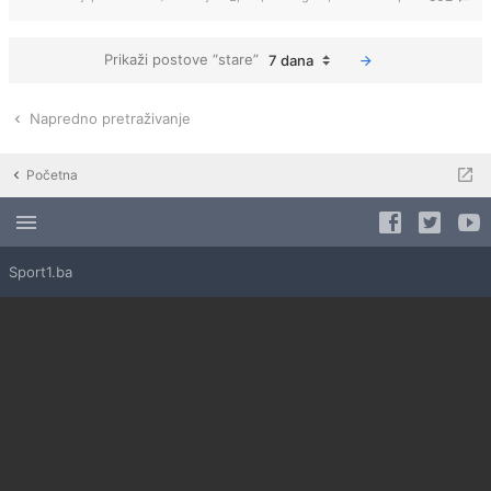
Prikaži postove “stare”
7 dana
Napredno pretraživanje
Početna
Sport1.ba