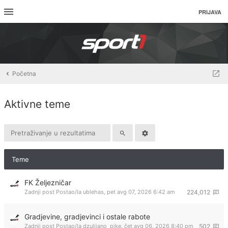
PRIJAVA
Početna
Aktivne teme
Teme
FK Željezničar
Zadnji post Postao/la
ublehas
,
pet avg 07, 2026 6:42 am
224,012
Gradjevine, gradjevinci i ostale rabote
Zadnji post Postao/la
dzulijano_pike
,
čet avg 06, 2026 8:40 pm
502