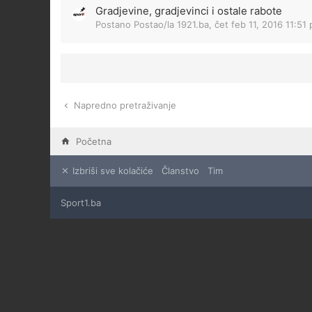
Gradjevine, gradjevinci i ostale rabote
Postano Postao/la
1921.ba
,
čet feb 11, 2016 11:51
Napredno pretraživanje
Početna
Izbriši sve kolačiće
Članstvo
Tim
Sport1.ba