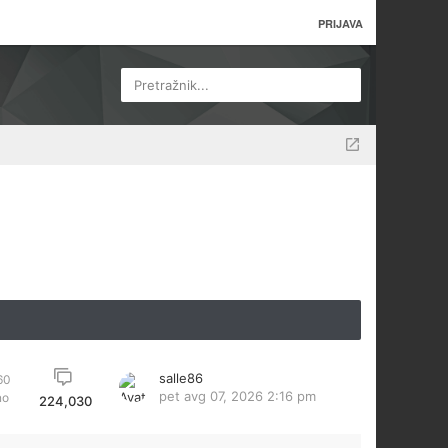
PRIJAVA
Pretražnik...
salle86
60
pet avg 07, 2026 2:16 pm
no
224,030