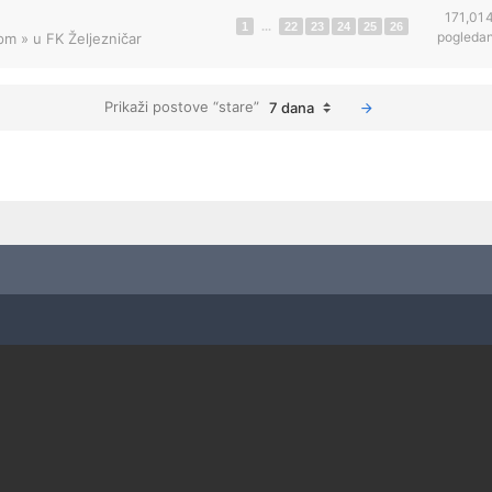
171,01
1
...
22
23
24
25
26
pogleda
 pm
» u
FK Željezničar
Prikaži postove “stare”
7 dana