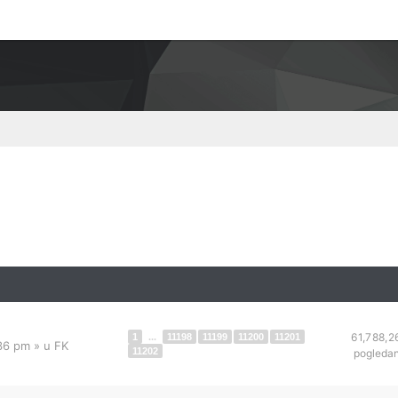
61,788,2
1
...
11198
11199
11200
11201
:36 pm
» u
FK
11202
pogleda