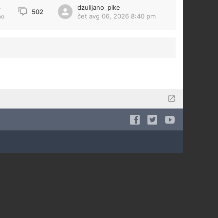
dzulijano_pike
4
502
čet avg 06, 2026 8:40 pm
no