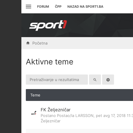
FORUM
ČPP
NAZAD NA SPORT1.BA
Početna
Aktivne teme
Teme
FK Željezničar
Postano Postao/la
LARSSON
,
pet avg 17, 2018 11
Željezničar