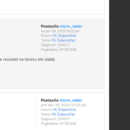
Postao/la
storm_raider
sri jan 08, 2025 9:25 pm
Forum:
FK Željezničar
Tema:
FK Željezničar
Odgovori:
224017
Pogledano:
61782490
ezultati na terenu biti slabiji.
Postao/la
storm_raider
pon dec 30, 2024 10:53 pm
Forum:
FK Željezničar
Tema:
FK Željezničar
Odgovori:
224017
Pogledano:
61782490