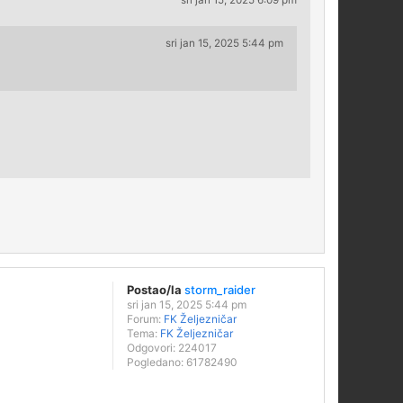
sri jan 15, 2025 6:09 pm
sri jan 15, 2025 5:44 pm
Postao/la
storm_raider
sri jan 15, 2025 5:44 pm
Forum:
FK Željezničar
Tema:
FK Željezničar
Odgovori:
224017
Pogledano:
61782490