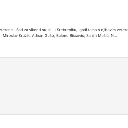
rane.. Sad za vikend su bili u Srebreniku, igrali tamo s njihovim vetera
u: Miroslav Kružik, Adnan Gušo, Bulend Biščević, Sanjin Mešić, N...