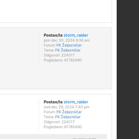
Postao/la
storm_raider
pon dec 30, 2024 9:36 am
Forum:
FK Željezničar
Tema:
FK Željezničar
Odgovori:
224017
Pogledano:
61782490
Postao/la
storm_raider
ned dec 29, 2024 7:40 pm
Forum:
FK Željezničar
Tema:
FK Željezničar
Odgovori:
224017
Pogledano:
61782490