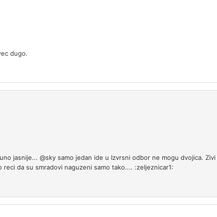
 vec dugo.
no jasnije... @sky samo jedan ide u Izvrsni odbor ne mogu dvojica. Zivi bi
 reci da su smradovi naguzeni samo tako.... :zeljeznicar1: