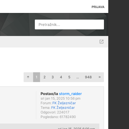
PRIJAVA
Pretražnik...
1
2
3
4
5
...
948
Postao/la
storm_raider
sri jan 15, 2025 10:56 pm
Forum:
FK Željezničar
Tema:
FK Željezničar
Odgovori:
224017
Pogledano:
61782490