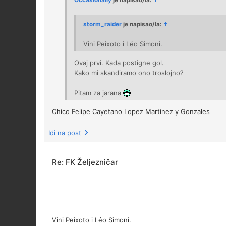
Occasionally
je napisao/la:
↑
storm_raider
je napisao/la:
↑
Vini Peixoto i Léo Simoni.
Ovaj prvi. Kada postigne gol.
Kako mi skandiramo ono troslojno?
Pitam za jarana
Chico Felipe Cayetano Lopez Martinez y Gonzales
Idi na post
Re: FK Željezničar
Vini Peixoto i Léo Simoni.