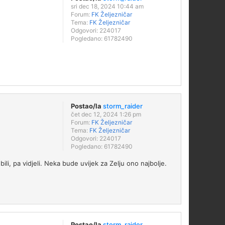
sri dec 18, 2024 10:44 am
Forum:
FK Željezničar
Tema:
FK Željezničar
Odgovori:
224017
Pogledano:
61782490
Postao/la
storm_raider
čet dec 12, 2024 1:26 pm
Forum:
FK Željezničar
Tema:
FK Željezničar
Odgovori:
224017
Pogledano:
61782490
li, pa vidjeli. Neka bude uvijek za Zelju ono najbolje.
Postao/la
storm_raider