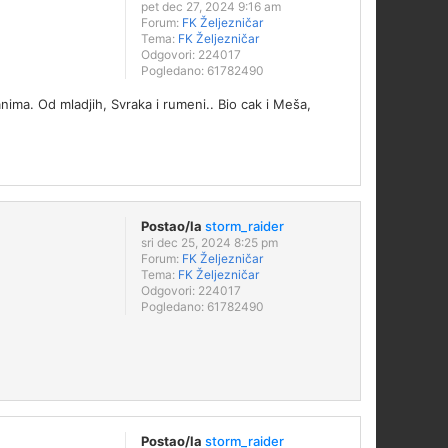
pet dec 27, 2024 9:16 am
Forum:
FK Željezničar
Tema:
FK Željezničar
Odgovori:
224017
Pogledano:
61782490
nima. Od mladjih, Svraka i rumeni.. Bio cak i Meša,
Postao/la
storm_raider
sri dec 25, 2024 8:25 pm
Forum:
FK Željezničar
Tema:
FK Željezničar
Odgovori:
224017
Pogledano:
61782490
Postao/la
storm_raider