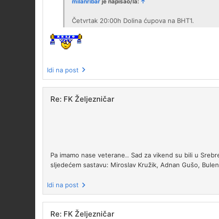
milanribar
je napisao/la:
↑
Četvrtak 20:00h Dolina ćupova na BHT1.
Idi na post
Re: FK Željezničar
Pa imamo nase veterane.. Sad za vikend su bili u Srebren
sljedećem sastavu: Miroslav Kružik, Adnan Gušo, Bulend
Idi na post
Re: FK Željezničar