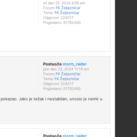
sri dec 25, 2024 9:56 am
Forum:
FK Željezničar
Tema:
FK Željezničar
Odgovori:
224017
Pogledano:
61782490
Postao/la
storm_raider
pon dec 23, 2024 11:18 am
Forum:
FK Željezničar
Tema:
FK Željezničar
Odgovori:
224017
Pogledano:
61782490
 pokazao. Jako je težak i nestabilan, unosio je nemir u
Postao/la
storm_raider