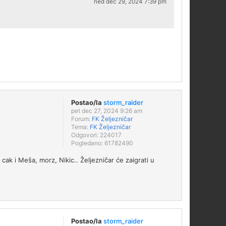
ned dec 29, 2024 7:39 pm
Postao/la
storm_raider
pet dec 27, 2024 9:26 am
Forum:
FK Željezničar
Tema:
FK Željezničar
Odgovori:
224017
Pogledano:
61782490
cak i Meša, morz, Nikic.. Željezničar će zaigrati u
Postao/la
storm_raider