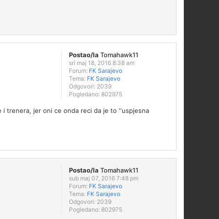
Postao/la
Tomahawk11
sri maj 18, 2016 8:38 am
Forum:
FK Sarajevo
Tema:
FK Sarajevo
Odgovori:
2039
Pogledano:
802975
i trenera, jer oni ce onda reci da je to ''uspjesna
Postao/la
Tomahawk11
sub maj 07, 2016 7:48 pm
Forum:
FK Sarajevo
Tema:
FK Sarajevo
Odgovori:
2039
Pogledano:
802975