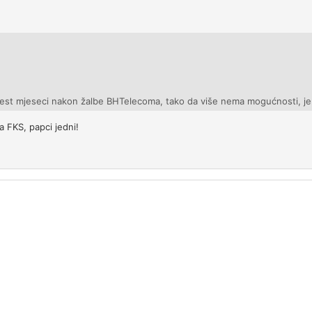
est mjeseci nakon žalbe BHTelecoma, tako da više nema mogućnosti, je
 FKS, papci jedni!