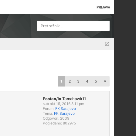
PRIJAVA
Pretražnik...
1
2
3
4
5
Postao/la
Tomahawk11
sub okt 15, 2016 8:11 pm
Forum:
FK Sarajevo
Tema:
FK Sarajevo
Odgovori:
2039
Pogledano:
802975