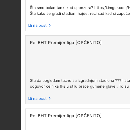
Šta smo bolan tanki kod sponzora? http://i.imgur.com/HwQ
Šta kako se gradi stadion, hajde, reci sad kad si započe
Idi na post
Re: BHT Premijer liga [OPĆENITO]
Sta da pogledam tacno sa izgradnjom stadiona ??? I st
odgovor celnika fks u stilu brace gumene glave.. To su 
Idi na post
Re: BHT Premijer liga [OPĆENITO]