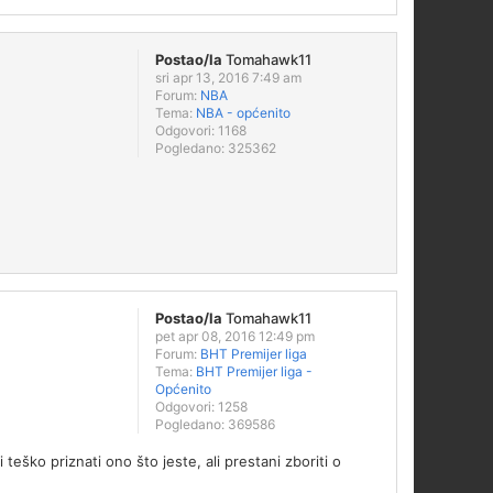
Postao/la
Tomahawk11
sri apr 13, 2016 7:49 am
Forum:
NBA
Tema:
NBA - općenito
Odgovori:
1168
Pogledano:
325362
Postao/la
Tomahawk11
pet apr 08, 2016 12:49 pm
Forum:
BHT Premijer liga
Tema:
BHT Premijer liga -
Općenito
Odgovori:
1258
Pogledano:
369586
teško priznati ono što jeste, ali prestani zboriti o