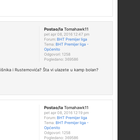
Postao/la
Tomahawk11
pet apr 08, 2016 12:47 pm
Forum:
BHT Premijer liga
Tema:
BHT Premijer liga -
Općenito
Odgovori:
1258
Pogledano:
369586
jišnika i Rustemovića? Šta vi ulazete u kamp bolan?
Postao/la
Tomahawk11
pet apr 08, 2016 12:19 pm
Forum:
BHT Premijer liga
Tema:
BHT Premijer liga -
Općenito
Odgovori:
1258
Pogledano:
369586