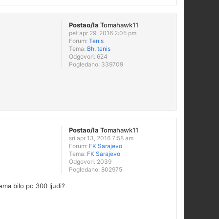
Postao/la
Tomahawk11
pet apr 29, 2016 2:05 pm
Forum:
Tenis
Tema:
Bh. tenis
Odgovori:
624
Pogledano:
339709
Postao/la
Tomahawk11
sri apr 13, 2016 7:58 am
Forum:
FK Sarajevo
Tema:
FK Sarajevo
Odgovori:
2039
Pogledano:
802975
ama bilo po 300 ljudi?