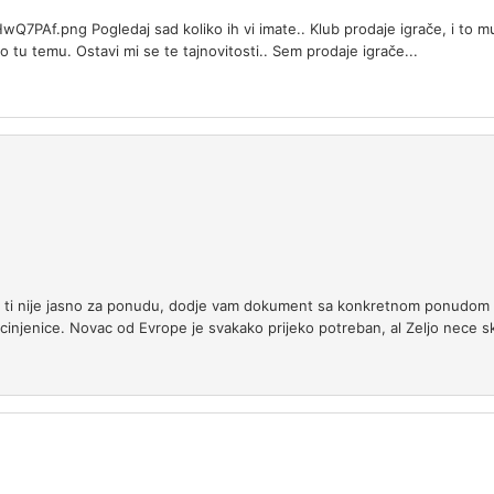
7PAf.png Pogledaj sad koliko ih vi imate.. Klub prodaje igrače, i to mu 
o tu temu. Ostavi mi se te tajnovitosti.. Sem prodaje igrače...
a ti nije jasno za ponudu, dodje vam dokument sa konkretnom ponudom 
cinjenice. Novac od Evrope je svakako prijeko potreban, al Zeljo nece s