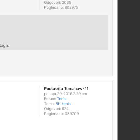
Odgovori:
2039
Pogledano:
802975
biga.
Postao/la
Tomahawk11
pet apr 29, 2016 2:29 pm
Forum:
Tenis
Tema:
Bh. tenis
Odgovori:
624
Pogledano:
339709