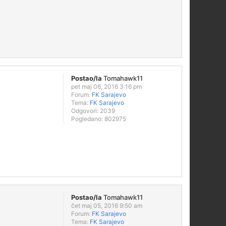
Postao/la
Tomahawk11
pet maj 06, 2016 3:16 pm
Forum:
FK Sarajevo
Tema:
FK Sarajevo
Odgovori:
2039
Pogledano:
802975
Postao/la
Tomahawk11
čet maj 05, 2016 9:50 am
Forum:
FK Sarajevo
Tema:
FK Sarajevo