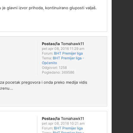
je glavni izvor prihoda, kontinuirano gluposti valjaš.
Postao/la
Tomahawk11
pet apr 08, 2016 11:29 am
Forum:
BHT Premijer liga
Tema:
BHT Premijer liga -
Općenito
Odgovori:
1258
Pogledano:
369586
za pocetak pregovora i onda preko medija vidis
krenu...
Postao/la
Tomahawk11
pet apr 08, 2016 10:21 am
Forum:
BHT Premijer liga
Tema:
BHT Premijer liga -