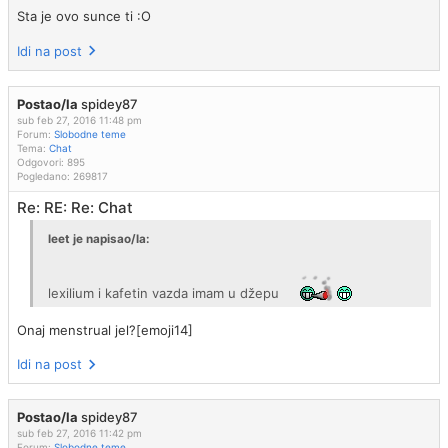
Sta je ovo sunce ti :O
Idi na post
Postao/la
spidey87
sub feb 27, 2016 11:48 pm
Forum:
Slobodne teme
Tema:
Chat
Odgovori:
895
Pogledano:
269817
Re: RE: Re: Chat
leet je napisao/la:
lexilium i kafetin vazda imam u džepu
Onaj menstrual jel?[emoji14]
Idi na post
Postao/la
spidey87
sub feb 27, 2016 11:42 pm
Forum:
Slobodne teme