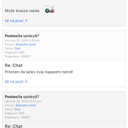
Može brazza vazda
Idi na post
Postao/la
spidey87
uto mar 01, 2016 3:29 pm
Forum:
Slobodne teme
Tema:
Chat
Odgovori:
895
Pogledano:
269817
Re: Chat
Prestani da lazes ovaj napaceni narod!
Idi na post
Postao/la
spidey87
ned feb 28, 2016 10:41 am
Forum:
Slobodne teme
Tema:
Chat
Odgovori:
895
Pogledano:
269817
Re: Chat