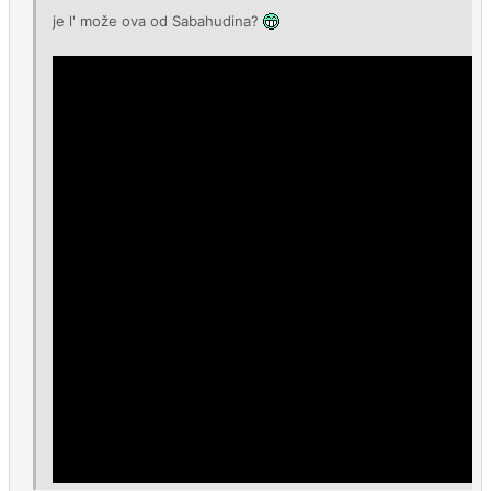
je l' može ova od Sabahudina?