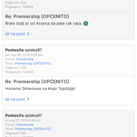
Odgovori:
238
Pogledano:
104828
Re: Premiership [OPĆENITO]
Brate bolji je od Arsena da jebe rak raka.
Idi na post
Postao/la
spidey87
pet sep 09, 2016 8:29 pm
Forum:
Premiership
Tema:
Premiership [OPĆENITO]
Odgovori:
238
Pogledano:
104828
Re: Premiership [OPĆENITO]
Hocemo Simeonea na klupi Topdzija!
Idi na post
Postao/la
spidey87
sri avg 17, 2016 9:44 am
Forum:
Premiership
Tema:
Premiership [OPĆENITO]
Odgovori:
238