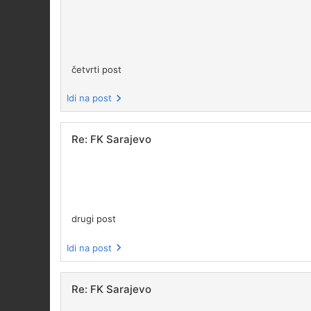
četvrti post
Idi na post
Re: FK Sarajevo
drugi post
Idi na post
Re: FK Sarajevo