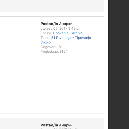
Postao/la
Анарки
uto sep 05, 2017 9:42 pm
Forum:
Tipovanje - Arhiva
Tema:
S1 Prva Liga - Tipovanje
3.kolo
Odgovori:
18
Pogledano:
8164
Postao/la
Анарки