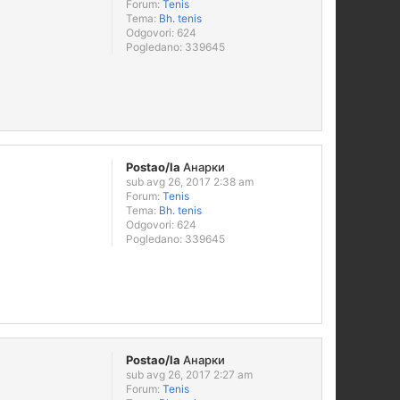
Forum:
Tenis
Tema:
Bh. tenis
Odgovori:
624
Pogledano:
339645
Postao/la
Анарки
sub avg 26, 2017 2:38 am
Forum:
Tenis
Tema:
Bh. tenis
Odgovori:
624
Pogledano:
339645
Postao/la
Анарки
sub avg 26, 2017 2:27 am
Forum:
Tenis