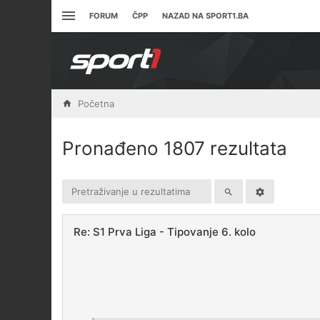
FORUM
ČPP
NAZAD NA SPORT1.BA
Početna
Pronađeno 1807 rezultata
Re: S1 Prva Liga - Tipovanje 6. kolo