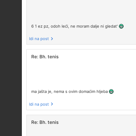
6 1 ez pz, odoh leći, ne moram dalje ni gledat'
Idi na post
Re: Bh. tenis
ma jašta je, nema s ovim domaćim hljeba
Idi na post
Re: Bh. tenis