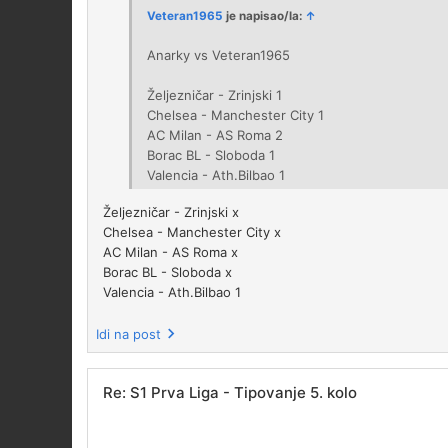
Veteran1965
je napisao/la:
↑
Anarky vs Veteran1965
Željezničar - Zrinjski 1
Chelsea - Manchester City 1
AC Milan - AS Roma 2
Borac BL - Sloboda 1
Valencia - Ath.Bilbao 1
Željezničar - Zrinjski x
Chelsea - Manchester City x
AC Milan - AS Roma x
Borac BL - Sloboda x
Valencia - Ath.Bilbao 1
Idi na post
Re: S1 Prva Liga - Tipovanje 5. kolo