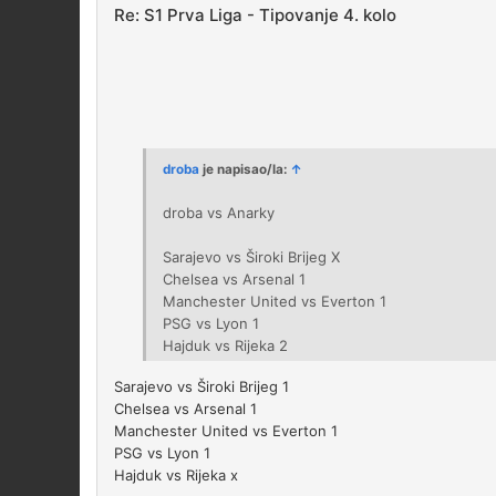
Re: S1 Prva Liga - Tipovanje 4. kolo
droba
je napisao/la:
↑
droba vs Anarky
Sarajevo vs Široki Brijeg X
Chelsea vs Arsenal 1
Manchester United vs Everton 1
PSG vs Lyon 1
Hajduk vs Rijeka 2
Sarajevo vs Široki Brijeg 1
Chelsea vs Arsenal 1
Manchester United vs Everton 1
PSG vs Lyon 1
Hajduk vs Rijeka x