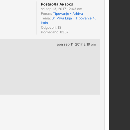
Postao/la
Анарки
sri sep 13, 2017 12:43 am
Forum:
Tipovanje - Arhiva
Tema:
S1 Prva Liga - Tipovanje 4.
kolo
Odgovori:
18
Pogledano:
8357
pon sep 11, 2017 2:19 pm