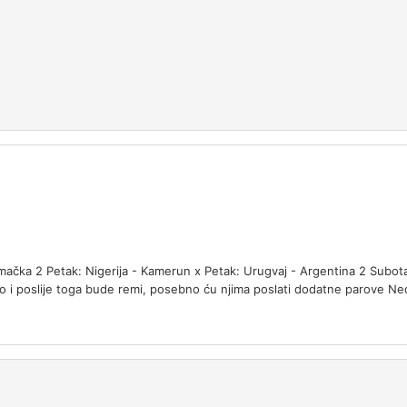
čka 2 Petak: Nigerija - Kamerun x Petak: Urugvaj - Argentina 2 Subota: Š
 i poslije toga bude remi, posebno ću njima poslati dodatne parove Ned