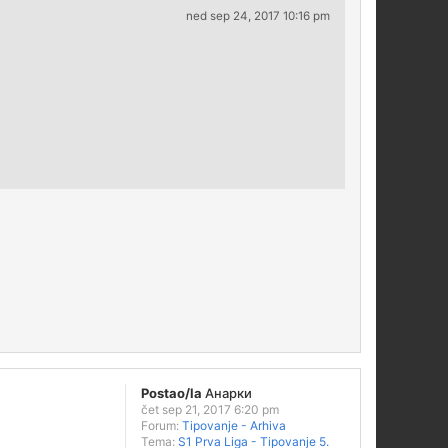
ned sep 24, 2017 10:16 pm
Postao/la
Анарки
čet sep 21, 2017 6:20 pm
Forum:
Tipovanje - Arhiva
Tema:
S1 Prva Liga - Tipovanje 5.