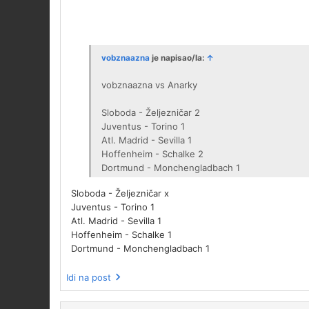
vobznaazna
je napisao/la:
↑
vobznaazna vs Anarky
Sloboda - Željezničar 2
Juventus - Torino 1
Atl. Madrid - Sevilla 1
Hoffenheim - Schalke 2
Dortmund - Monchengladbach 1
Sloboda - Željezničar x
Juventus - Torino 1
Atl. Madrid - Sevilla 1
Hoffenheim - Schalke 1
Dortmund - Monchengladbach 1
Idi na post