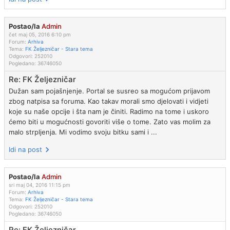
Postao/la
Admin
čet maj 05, 2016 6:10 pm
Forum:
Arhiva
Tema:
FK Željezničar - Stara tema
Odgovori:
252010
Pogledano:
36746050
Re: FK Željezničar
Dužan sam pojašnjenje. Portal se susreo sa mogućom prijavom
zbog natpisa sa foruma. Kao takav morali smo djelovati i vidjeti
koje su naše opcije i šta nam je činiti. Radimo na tome i uskoro
ćemo biti u mogućnosti govoriti više o tome. Zato vas molim za
malo strpljenja. Mi vodimo svoju bitku sami i ...
Idi na post
Postao/la
Admin
sri maj 04, 2016 11:15 pm
Forum:
Arhiva
Tema:
FK Željezničar - Stara tema
Odgovori:
252010
Pogledano:
36746050
Re: FK Željezničar