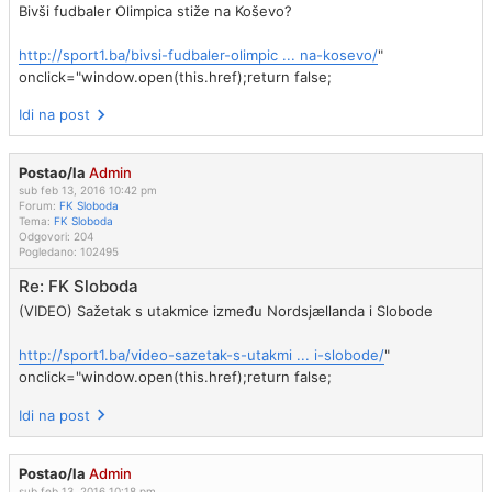
Bivši fudbaler Olimpica stiže na Koševo?
http://sport1.ba/bivsi-fudbaler-olimpic ... na-kosevo/
"
onclick="window.open(this.href);return false;
Idi na post
Postao/la
Admin
sub feb 13, 2016 10:42 pm
Forum:
FK Sloboda
Tema:
FK Sloboda
Odgovori:
204
Pogledano:
102495
Re: FK Sloboda
(VIDEO) Sažetak s utakmice između Nordsjællanda i Slobode
http://sport1.ba/video-sazetak-s-utakmi ... i-slobode/
"
onclick="window.open(this.href);return false;
Idi na post
Postao/la
Admin
sub feb 13, 2016 10:18 pm