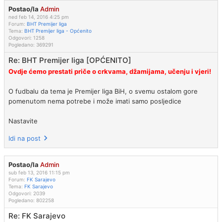
Postao/la
Admin
ned feb 14, 2016 4:25 pm
Forum:
BHT Premijer liga
Tema:
BHT Premijer liga - Općenito
Odgovori:
1258
Pogledano:
369291
Re: BHT Premijer liga [OPĆENITO]
Ovdje ćemo prestati priče o crkvama, džamijama, učenju i vjeri!
O fudbalu da tema je Premijer liga BiH, o svemu ostalom gore
pomenutom nema potrebe i može imati samo posljedice
Nastavite
Idi na post
Postao/la
Admin
sub feb 13, 2016 11:15 pm
Forum:
FK Sarajevo
Tema:
FK Sarajevo
Odgovori:
2039
Pogledano:
802258
Re: FK Sarajevo