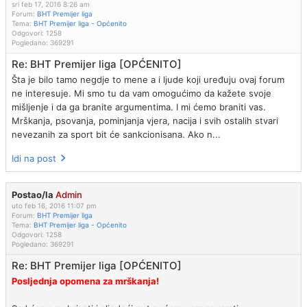
sri feb 17, 2016 8:26 am
Forum:
BHT Premijer liga
Tema:
BHT Premijer liga - Općenito
Odgovori:
1258
Pogledano:
369291
Re: BHT Premijer liga [OPĆENITO]
Šta je bilo tamo negdje to mene a i ljude koji uređuju ovaj forum
ne interesuje. Mi smo tu da vam omogućimo da kažete svoje
mišljenje i da ga branite argumentima. I mi ćemo braniti vas.
Mrškanja, psovanja, pominjanja vjera, nacija i svih ostalih stvari
nevezanih za sport bit će sankcionisana. Ako n...
Idi na post
Postao/la
Admin
uto feb 16, 2016 11:07 pm
Forum:
BHT Premijer liga
Tema:
BHT Premijer liga - Općenito
Odgovori:
1258
Pogledano:
369291
Re: BHT Premijer liga [OPĆENITO]
Posljednja opomena za mrškanja!