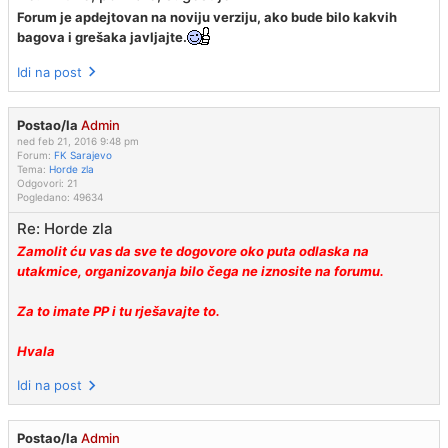
Forum je apdejtovan na noviju verziju, ako bude bilo kakvih
bagova i grešaka javljajte.
Idi na post
Postao/la
Admin
ned feb 21, 2016 9:48 pm
Forum:
FK Sarajevo
Tema:
Horde zla
Odgovori:
21
Pogledano:
49634
Re: Horde zla
Zamolit ću vas da sve te dogovore oko puta odlaska na
utakmice, organizovanja bilo čega ne iznosite na forumu.
Za to imate PP i tu rješavajte to.
Hvala
Idi na post
Postao/la
Admin