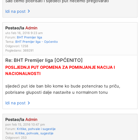
Sad ćemo pobrisati i sljedeći put nećemo pregovarati
Idi na post
Postao/la
Admin
uto feb 16, 2016 9:23 am
Forum:
BHT Premijer liga
Tema:
BHT Premijer liga - Općenito
Odgovori:
1258
Pogledano:
369291
Re: BHT Premijer liga [OPĆENITO]
POSLJEDNJI PUT OPOMENA ZA POMINJANJE NACIJA I
NACIONALNOSTI
sljedeći put ide ban bilo kome ko bude potencirao tu priču,
pobrisane gluposti dalje nastavite u normalnom tonu
Idi na post
Postao/la
Admin
pon feb 15, 2016 10:47 pm
Forum:
Kritike, pohvale i sugestije
Tema:
Kritike, pohvale, sugestije
Odgovori:
253