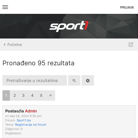
PRIJAVA
Početna
Pronađeno 95 rezultata
1
2
3
4
5
Postao/la
Admin
sri sep 04, 2024 9:35 am
Forum:
Sport1.ba
Tema:
Registracija na forum
Odgovori:
0
Pogledano: