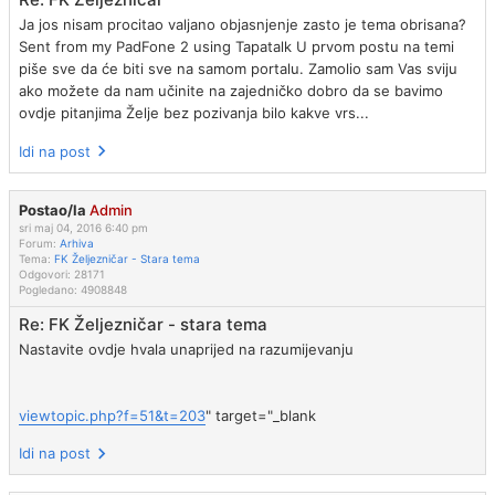
Ja jos nisam procitao valjano objasnjenje zasto je tema obrisana?
Sent from my PadFone 2 using Tapatalk U prvom postu na temi
piše sve da će biti sve na samom portalu. Zamolio sam Vas sviju
ako možete da nam učinite na zajedničko dobro da se bavimo
ovdje pitanjima Želje bez pozivanja bilo kakve vrs...
Idi na post
Postao/la
Admin
sri maj 04, 2016 6:40 pm
Forum:
Arhiva
Tema:
FK Željezničar - Stara tema
Odgovori:
28171
Pogledano:
4908848
Re: FK Željezničar - stara tema
Nastavite ovdje hvala unaprijed na razumijevanju
viewtopic.php?f=51&t=203
" target="_blank
Idi na post