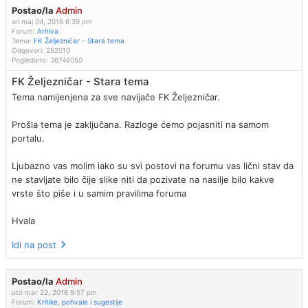
Postao/la
Admin
sri maj 04, 2016 6:39 pm
Forum:
Arhiva
Tema:
FK Željezničar - Stara tema
Odgovori:
252010
Pogledano:
36746050
FK Željezničar - Stara tema
Tema namijenjena za sve navijače FK Željezničar.
Prošla tema je zaključana. Razloge ćemo pojasniti na samom
portalu.
Ljubazno vas molim iako su svi postovi na forumu vas lični stav da
ne stavljate bilo čije slike niti da pozivate na nasilje bilo kakve
vrste što piše i u samim pravilima foruma
Hvala
Idi na post
Postao/la
Admin
uto mar 22, 2016 9:57 pm
Forum:
Kritike, pohvale i sugestije