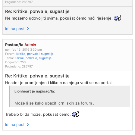
Pogledano:
285797
Re: Kritike, pohvale, sugestije
Ne možemo udovoljiti svima, pokušat ćemo naći rješenje.
Idi na post
Postao/la
Admin
pon feb 15, 2016 3:30 pm
Forum:
Kritike, pohvale i sugestije
Tema:
Kritike, pohvale, sugestije
Odgovori:
253
Pogledano:
285797
Re: Kritike, pohvale, sugestije
Header je promijenjen i klikom na njega vodi se na portal.
Lionheart je napisao/la:
Može li se kako ubaciti crni skin za forum .
Trebalo bi da može, pokušat ćemo.
Idi na post