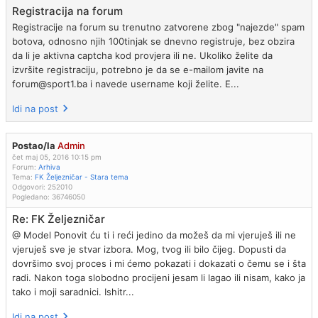
Registracija na forum
Registracije na forum su trenutno zatvorene zbog "najezde" spam
botova, odnosno njih 100tinjak se dnevno registruje, bez obzira
da li je aktivna captcha kod provjera ili ne. Ukoliko želite da
izvršite registraciju, potrebno je da se e-mailom javite na
forum@sport1.ba i navede username koji želite. E...
Idi na post
Postao/la
Admin
čet maj 05, 2016 10:15 pm
Forum:
Arhiva
Tema:
FK Željezničar - Stara tema
Odgovori:
252010
Pogledano:
36746050
Re: FK Željezničar
@ Model Ponovit ću ti i reći jedino da možeš da mi vjeruješ ili ne
vjeruješ sve je stvar izbora. Mog, tvog ili bilo čijeg. Dopusti da
dovršimo svoj proces i mi ćemo pokazati i dokazati o čemu se i šta
radi. Nakon toga slobodno procijeni jesam li lagao ili nisam, kako ja
tako i moji saradnici. Ishitr...
Idi na post