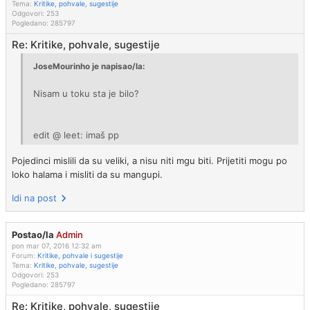
Tema:
Kritike, pohvale, sugestije
Odgovori:
253
Pogledano:
285797
Re: Kritike, pohvale, sugestije
JoseMourinho je napisao/la:
Nisam u toku sta je bilo?
edit @ leet: imaš pp
Pojedinci mislili da su veliki, a nisu niti mgu biti. Prijetiti mogu po
loko halama i misliti da su mangupi.
Idi na post
Postao/la
Admin
pon mar 07, 2016 12:32 am
Forum:
Kritike, pohvale i sugestije
Tema:
Kritike, pohvale, sugestije
Odgovori:
253
Pogledano:
285797
Re: Kritike, pohvale, sugestije