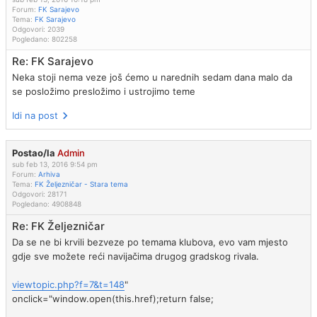
Forum:
FK Sarajevo
Tema:
FK Sarajevo
Odgovori:
2039
Pogledano:
802258
Re: FK Sarajevo
Neka stoji nema veze još ćemo u narednih sedam dana malo da
se posložimo presložimo i ustrojimo teme
Idi na post
Postao/la
Admin
sub feb 13, 2016 9:54 pm
Forum:
Arhiva
Tema:
FK Željezničar - Stara tema
Odgovori:
28171
Pogledano:
4908848
Re: FK Željezničar
Da se ne bi krvili bezveze po temama klubova, evo vam mjesto
gdje sve možete reći navijačima drugog gradskog rivala.
viewtopic.php?f=7&t=148
"
onclick="window.open(this.href);return false;