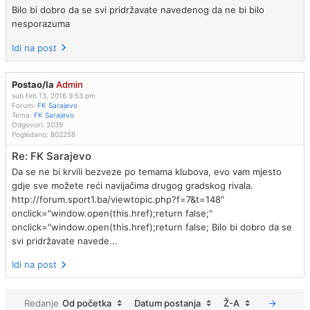
Bilo bi dobro da se svi pridržavate navedenog da ne bi bilo
nesporazuma
Idi na post
Postao/la
Admin
sub feb 13, 2016 9:53 pm
Forum:
FK Sarajevo
Tema:
FK Sarajevo
Odgovori:
2039
Pogledano:
802258
Re: FK Sarajevo
Da se ne bi krvili bezveze po temama klubova, evo vam mjesto
gdje sve možete reći navijačima drugog gradskog rivala.
http://forum.sport1.ba/viewtopic.php?f=7&t=148"
onclick="window.open(this.href);return false;"
onclick="window.open(this.href);return false; Bilo bi dobro da se
svi pridržavate navede...
Idi na post
Redanje
Od početka
Datum postanja
Ž-A