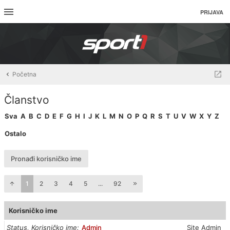
PRIJAVA
Početna
Članstvo
Sva
A
B
C
D
E
F
G
H
I
J
K
L
M
N
O
P
Q
R
S
T
U
V
W
X
Y
Z
Ostalo
Pronađi korisničko ime
1
2
3
4
5
...
92
Korisničko ime
Status, Korisničko ime
Admin
Site Admin