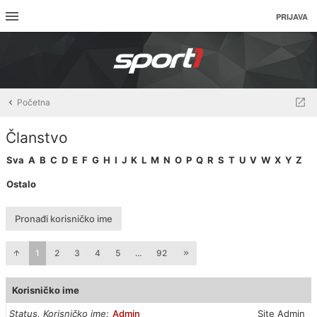
PRIJAVA
Početna
Članstvo
Sva
A
B
C
D
E
F
G
H
I
J
K
L
M
N
O
P
Q
R
S
T
U
V
W
X
Y
Z
Ostalo
Pronađi korisničko ime
1
2
3
4
5
...
92
Korisničko ime
Status, Korisničko ime
Admin
Site Admin