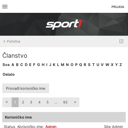
PRIJAVA
Početna
Članstvo
Sva
A
B
C
D
E
F
G
H
I
J
K
L
M
N
O
P
Q
R
S
T
U
V
W
X
Y
Z
Ostalo
Pronađi korisničko ime
1
2
3
4
5
...
92
Korisničko ime
Status, Korisničko ime
Admin
Site Admin