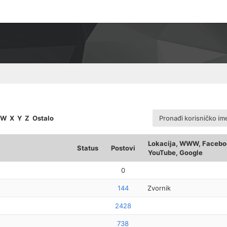
W
X
Y
Z
Ostalo
Pronađi korisničko im
Lokacija, WWW, Faceboo
Status
Postovi
YouTube, Google
0
144
Zvornik
2428
738