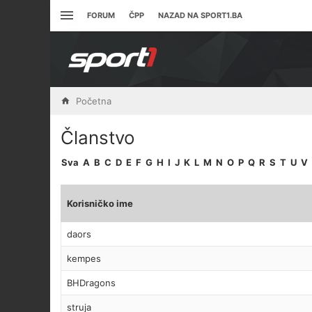
FORUM
ČPP
NAZAD NA SPORT1.BA
Početna
Članstvo
Sva
A
B
C
D
E
F
G
H
I
J
K
L
M
N
O
P
Q
R
S
T
U
V
Korisničko ime
daors
kempes
BHDragons
struja