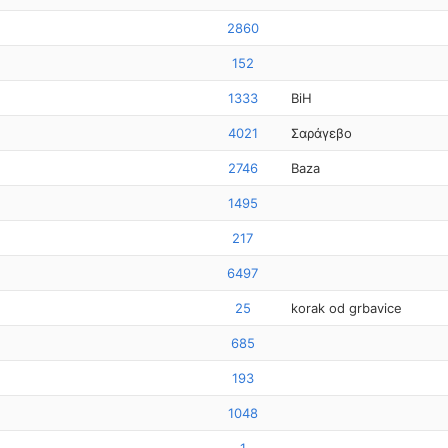
2860
152
1333
BiH
4021
Σαράγεβο
2746
Baza
1495
217
6497
25
korak od grbavice
685
193
1048