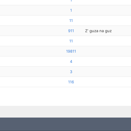
1
1
11
911
Z' guza na guz
11
19811
4
3
116