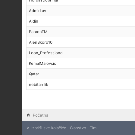
HordasDobrinja
AdmirLav
Aldin
FaraonTM
AlenSkoro10
Leon_Professional
KemalMalovcic
Qatar
nebitan lik
Početna
Izbriši sve kolačiće
Članstvo
Tim