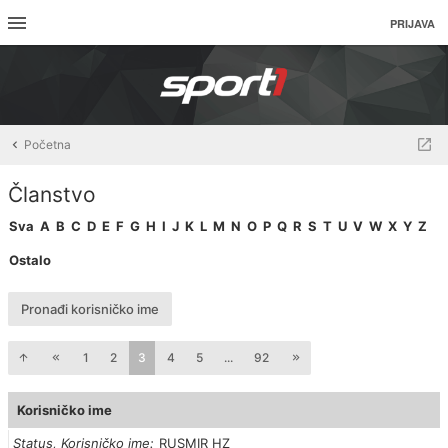
PRIJAVA
Početna
Članstvo
Sva
A
B
C
D
E
F
G
H
I
J
K
L
M
N
O
P
Q
R
S
T
U
V
W
X
Y
Z
Ostalo
Pronađi korisničko ime
1
2
3
4
5
...
92
Korisničko ime
Status, Korisničko ime
RUSMIR HZ