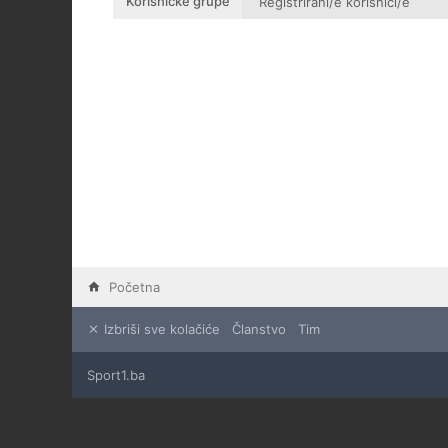
Korisničke grupe
Početna
Izbriši sve kolačiće
Članstvo
Tim
Sport1.ba