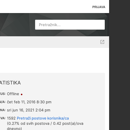
PRIJAVA
Pretražnik...
ATISTIKA
Offline
US:
čet feb 11, 2016 8:30 pm
/A:
sri jun 16, 2021 2:04 pm
NA:
1592
Pretraži postove korisnika/ca
VA:
(0.27% od svih postova / 0.42 post(a)/ova
dnevno)