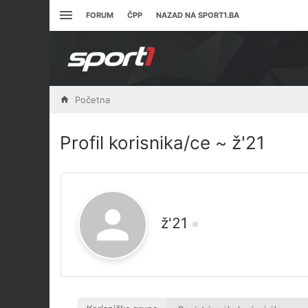
FORUM
ČPP
NAZAD NA SPORT1.BA
Početna
Profil korisnika/ce ~ ž'21
ž'21