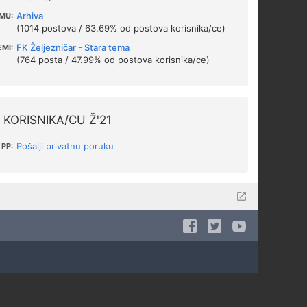
Arhiva
MU:
(1014 postova / 63.69% od postova korisnika/ce)
FK Željezničar - Stara tema
EMI:
(764 posta / 47.99% od postova korisnika/ce)
KORISNIKA/CU Ž'21
Pošalji privatnu poruku
PP: