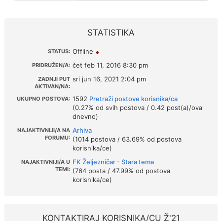
STATISTIKA
Offline
STATUS:
čet feb 11, 2016 8:30 pm
PRIDRUŽEN/A:
sri jun 16, 2021 2:04 pm
ZADNJI PUT
AKTIVAN/NA:
1592
Pretraži postove korisnika/ca
UKUPNO POSTOVA:
(0.27% od svih postova / 0.42 post(a)/ova
dnevno)
Arhiva
NAJAKTIVNIJI/A NA
FORUMU:
(1014 postova / 63.69% od postova
korisnika/ce)
FK Željezničar - Stara tema
NAJAKTIVNIJI/A U
TEMI:
(764 posta / 47.99% od postova
korisnika/ce)
KONTAKTIRAJ KORISNIKA/CU Ž'21