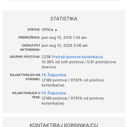
STATISTIKA
Offline
STATUS:
pon avg 15, 2016 1:34 am
PRIDRUŽEN/A:
pon avg 10, 2026 3:06 am
ZADNJI PUT
AKTIVAN/NA:
2238
Pretraži postove korisnika/ca
UKUPNO POSTOVA:
(0.38% od svih postova / 0.61 post(a)/ova
dnevno)
FK Željezničar
NAJAKTIVNIJI/A NA
FORUMU:
(2189 postova / 97.81% od postova
korisnika/ce)
FK Željezničar
NAJAKTIVNIJI/A U
TEMI:
(2189 postova / 97.81% od postova
korisnika/ce)
KONTAKTIRAJ KORISNIKA/CU