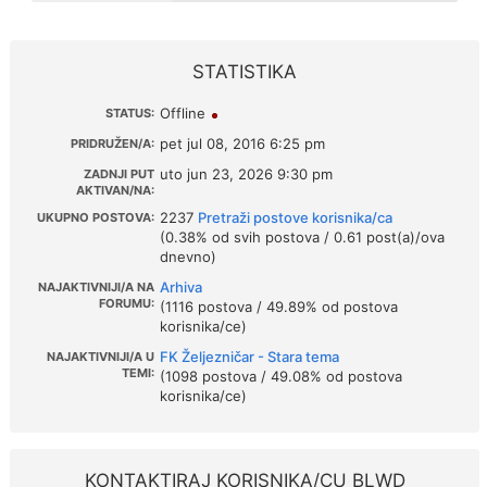
STATISTIKA
Offline
STATUS:
pet jul 08, 2016 6:25 pm
PRIDRUŽEN/A:
uto jun 23, 2026 9:30 pm
ZADNJI PUT
AKTIVAN/NA:
2237
Pretraži postove korisnika/ca
UKUPNO POSTOVA:
(0.38% od svih postova / 0.61 post(a)/ova
dnevno)
Arhiva
NAJAKTIVNIJI/A NA
FORUMU:
(1116 postova / 49.89% od postova
korisnika/ce)
FK Željezničar - Stara tema
NAJAKTIVNIJI/A U
TEMI:
(1098 postova / 49.08% od postova
korisnika/ce)
KONTAKTIRAJ KORISNIKA/CU BLWD