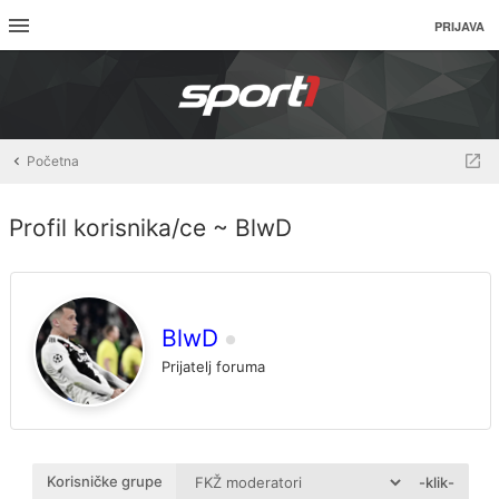
PRIJAVA
Početna
Profil korisnika/ce ~ BlwD
BlwD
Prijatelj foruma
Korisničke grupe
-klik-