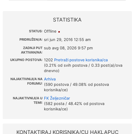
STATISTIKA
Offline
STATUS:
sri jun 29, 2016 12:55 am
PRIDRUŽEN/A:
sub avg 08, 2026 9:57 pm
ZADNJI PUT
AKTIVAN/NA:
1202
Pretraži postove korisnika/ca
UKUPNO POSTOVA:
(0.21% od svih postova / 0.33 post(a)/ova
dnevno)
Arhiva
NAJAKTIVNIJI/A NA
FORUMU:
(590 postova / 49.08% od postova
korisnika/ce)
FK Željezničar
NAJAKTIVNIJI/A U
TEMI:
(582 posta / 48.42% od postova
korisnika/ce)
KONTAKTIRAJ KORISNIKA/CU HAKLAPUC