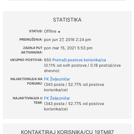
STATISTIKA
Offline
STATUS:
pon jun 27, 2016 2:24 pm
PRIDRUŽEN/A:
pon mar 15, 2021 5:53 pm
ZADNJI PUT
AKTIVAN/NA:
650
Pretraži postove korisnika/ca
UKUPNO POSTOVA:
(0.11% od svih postova / 0.18 post(a)/ova
dnevno)
FK Željezničar
NAJAKTIVNIJI/A NA
FORUMU:
(343 posta / 52.77% od postova
korisnika/ce)
FK Željezničar
NAJAKTIVNIJI/A U
TEMI:
(343 posta / 52.77% od postova
korisnika/ce)
KONTAKTIRAJ KORISNIKA/CU 19TM87