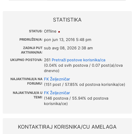
STATISTIKA
Offline
STATUS:
pon jun 13, 2016 5:48 pm
PRIDRUŽEN/A:
sub avg 08, 2026 2:38 am
ZADNJI PUT
AKTIVAN/NA:
261
Pretraži postove korisnika/ca
UKUPNO POSTOVA:
(0.04% od svih postova / 0.07 post(a)/ova
dnevno)
FK Željezničar
NAJAKTIVNIJI/A NA
FORUMU:
(151 post / 57.85% od postova korisnika/ce)
FK Željezničar
NAJAKTIVNIJI/A U
TEMI:
(146 postova / 55.94% od postova
korisnika/ce)
KONTAKTIRAJ KORISNIKA/CU AMELAGA