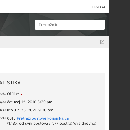
PRIJAVA
Pretražnik...
ATISTIKA
Offline
US:
čet maj 12, 2016 6:39 pm
/A:
uto jun 23, 2026 9:30 pm
NA:
6615
Pretraži postove korisnika/ca
VA:
(1.13% od svih postova / 1.77 post(a)/ova dnevno)