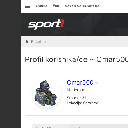
FORUM
ČPP
NAZAD NA SPORT1.BA
Početna
Profil korisnika/ce ~ Omar50
Omar500
Moderator
Starost:
31
Lokacija:
Sarajevo