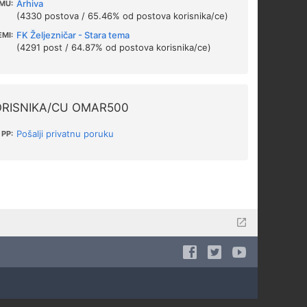
Arhiva
MU:
(4330 postova / 65.46% od postova korisnika/ce)
FK Željezničar - Stara tema
EMI:
(4291 post / 64.87% od postova korisnika/ce)
ORISNIKA/CU OMAR500
Pošalji privatnu poruku
PP: