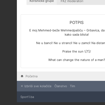
Korisničke grupe
POTPIS
E moj Mehmed-beže Mehmedpašiću – Grbavica, da j
kako sada blista!
Ne u banci! Ne u stranci! Ne u zamci! Na distan
Praise the sun \[T]/
What can change the nature of a man
Početna
Izbriši sve kolačiće
Članstvo
Tim
Sport1.ba