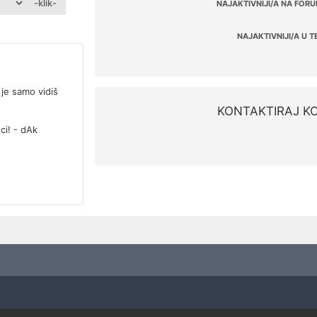
-klik-
NAJAKTIVNIJI/A NA FORU
NAJAKTIVNIJI/A U T
e samo vidiš
KONTAKTIRAJ K
ci! - dAk
?