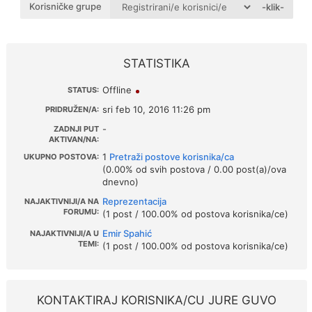
Korisničke grupe
-klik-
STATISTIKA
Offline
STATUS:
sri feb 10, 2016 11:26 pm
PRIDRUŽEN/A:
-
ZADNJI PUT
AKTIVAN/NA:
1
Pretraži postove korisnika/ca
UKUPNO POSTOVA:
(0.00% od svih postova / 0.00 post(a)/ova
dnevno)
Reprezentacija
NAJAKTIVNIJI/A NA
FORUMU:
(1 post / 100.00% od postova korisnika/ce)
Emir Spahić
NAJAKTIVNIJI/A U
TEMI:
(1 post / 100.00% od postova korisnika/ce)
KONTAKTIRAJ KORISNIKA/CU JURE GUVO