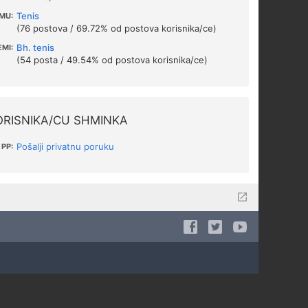
Tenis
MU:
(76 postova / 69.72% od postova korisnika/ce)
Bh. tenis
EMI:
(54 posta / 49.54% od postova korisnika/ce)
ORISNIKA/CU SHMINKA
Pošalji privatnu poruku
PP: