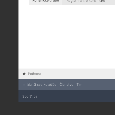
Korisničke grupe
Početna
Izbriši sve kolačiće
Članstvo
Tim
Sport1.ba