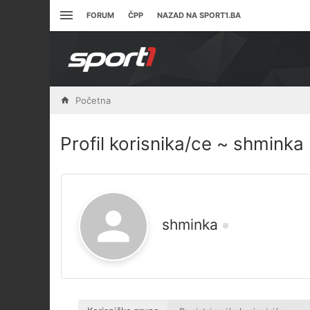
FORUM
ČPP
NAZAD NA SPORT1.BA
Početna
Profil korisnika/ce ~ shminka
shminka