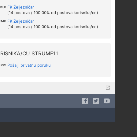
FK Željezničar
MU:
(14 postova / 100.00% od postova korisnika/ce)
FK Željezničar
EMI:
(14 postova / 100.00% od postova korisnika/ce)
RISNIKA/CU STRUMF11
Pošalji privatnu poruku
PP: