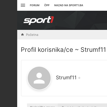
FORUM
ČPP
NAZAD NA SPORT1.BA
Početna
Profil korisnika/ce ~ Strumf11
Strumf11