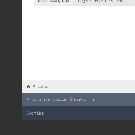
Korisničke grupe
Početna
Izbriši sve kolačiće
Članstvo
Tim
Sport1.ba