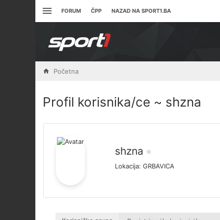
FORUM
ČPP
NAZAD NA SPORT1.BA
Početna
Profil korisnika/ce ~ shzna
shzna
Lokacija:
GRBAVICA