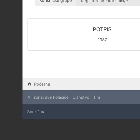
Korisničke grupe
POTPIS
1987
Početna
Izbriši sve kolačiće
Članstvo
Tim
Sport1.ba