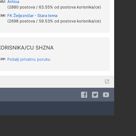
Arhiva
MU:
(2880 postova / 63.55% od postova korisnika/ce)
FK Željezničar - Stara tema
EMI:
(2698 postova / 59.53% od postova korisnika/ce)
KORISNIKA/CU SHZNA
Pošalji privatnu poruku
PP: