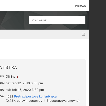
PRIJAVA
Pretražnik...
ATISTIKA
Offline
US:
pet feb 12, 2016 3:55 pm
/A:
sub feb 15, 2020 3:32 pm
NA:
4532
Pretraži postove korisnika/ca
VA:
(0.78% od svih postova / 1.18 post(a)/ova dnevno)