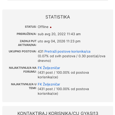
STATISTIKA
Offline
STATUS:
sub avg 20, 2022 11:43 am
PRIDRUŽEN/A:
uto avg 04, 2026 11:23 pm
ZADNJI PUT
AKTIVAN/NA:
431
Pretraži postove korisnika/ca
UKUPNO POSTOVA:
(0.07% od svih postova / 0.30 post(a)/ova
dnevno)
FK Željezničar
NAJAKTIVNIJI/A NA
FORUMU:
(431 post / 100.00% od postova
korisnika/ce)
FK Željezničar
NAJAKTIVNIJI/A U
TEMI:
(431 post / 100.00% od postova
korisnika/ce)
KONTAKTIRAJ KORISNIKA/CU GYASI13