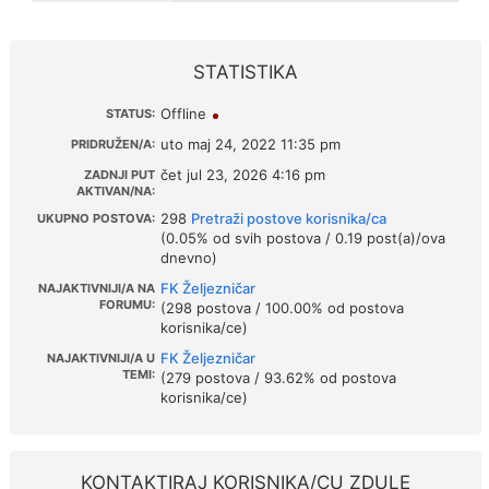
STATISTIKA
Offline
STATUS:
uto maj 24, 2022 11:35 pm
PRIDRUŽEN/A:
čet jul 23, 2026 4:16 pm
ZADNJI PUT
AKTIVAN/NA:
298
Pretraži postove korisnika/ca
UKUPNO POSTOVA:
(0.05% od svih postova / 0.19 post(a)/ova
dnevno)
FK Željezničar
NAJAKTIVNIJI/A NA
FORUMU:
(298 postova / 100.00% od postova
korisnika/ce)
FK Željezničar
NAJAKTIVNIJI/A U
TEMI:
(279 postova / 93.62% od postova
korisnika/ce)
KONTAKTIRAJ KORISNIKA/CU ZDULE