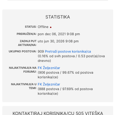
STATISTIKA
Offline
STATUS:
pon dec 06, 2021 9:08 pm
PRIDRUŽEN/A:
uto jun 30, 2026 9:08 pm
ZADNJI PUT
AKTIVAN/NA:
909
Pretraži postove korisnika/ca
UKUPNO POSTOVA:
(0.16% od svih postova / 0.53 post(a)/ova
dnevno)
FK Željezničar
NAJAKTIVNIJI/A NA
FORUMU:
(906 postova / 99.67% od postova
korisnika/ce)
FK Željezničar
NAJAKTIVNIJI/A U
TEMI:
(888 postova / 97.69% od postova
korisnika/ce)
KONTAKTIRAJ KORISNIKA/CU 505 VITEŠKA