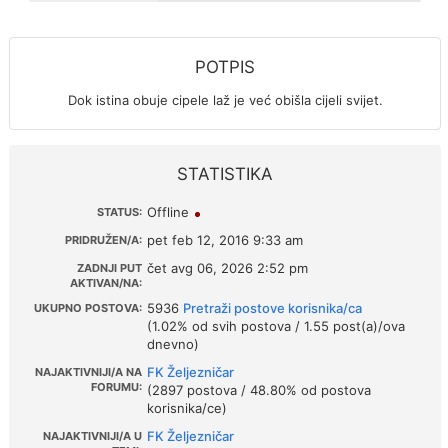
POTPIS
Dok istina obuje cipele laž je već obišla cijeli svijet.
STATISTIKA
Offline
STATUS:
pet feb 12, 2016 9:33 am
PRIDRUŽEN/A:
čet avg 06, 2026 2:52 pm
ZADNJI PUT
AKTIVAN/NA:
5936
Pretraži postove korisnika/ca
UKUPNO POSTOVA:
(1.02% od svih postova / 1.55 post(a)/ova
dnevno)
FK Željezničar
NAJAKTIVNIJI/A NA
FORUMU:
(2897 postova / 48.80% od postova
korisnika/ce)
FK Željezničar
NAJAKTIVNIJI/A U