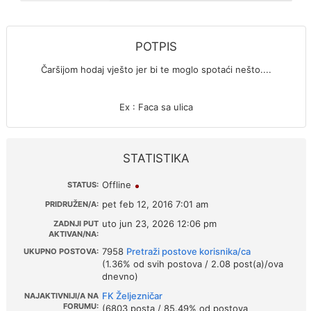
POTPIS
Čaršijom hodaj vješto jer bi te moglo spotaći nešto....
Ex : Faca sa ulica
STATISTIKA
Offline
STATUS:
pet feb 12, 2016 7:01 am
PRIDRUŽEN/A:
uto jun 23, 2026 12:06 pm
ZADNJI PUT
AKTIVAN/NA:
7958
Pretraži postove korisnika/ca
UKUPNO POSTOVA:
(1.36% od svih postova / 2.08 post(a)/ova
dnevno)
FK Željezničar
NAJAKTIVNIJI/A NA
FORUMU:
(6803 posta / 85.49% od postova