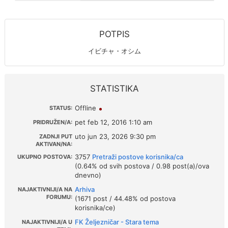
POTPIS
イビチャ・オシム
STATISTIKA
Offline
STATUS:
pet feb 12, 2016 1:10 am
PRIDRUŽEN/A:
uto jun 23, 2026 9:30 pm
ZADNJI PUT
AKTIVAN/NA:
3757
Pretraži postove korisnika/ca
UKUPNO POSTOVA:
(0.64% od svih postova / 0.98 post(a)/ova
dnevno)
Arhiva
NAJAKTIVNIJI/A NA
FORUMU:
(1671 post / 44.48% od postova
korisnika/ce)
FK Željezničar - Stara tema
NAJAKTIVNIJI/A U