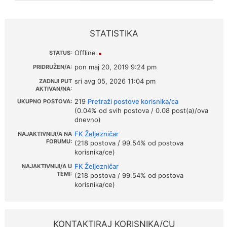
STATISTIKA
Offline
STATUS:
pon maj 20, 2019 9:24 pm
PRIDRUŽEN/A:
sri avg 05, 2026 11:04 pm
ZADNJI PUT
AKTIVAN/NA:
219
Pretraži postove korisnika/ca
UKUPNO POSTOVA:
(0.04% od svih postova / 0.08 post(a)/ova
dnevno)
FK Željezničar
NAJAKTIVNIJI/A NA
FORUMU:
(218 postova / 99.54% od postova
korisnika/ce)
FK Željezničar
NAJAKTIVNIJI/A U
TEMI:
(218 postova / 99.54% od postova
korisnika/ce)
KONTAKTIRAJ KORISNIKA/CU