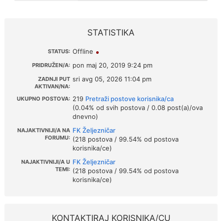
STATISTIKA
Offline
STATUS:
pon maj 20, 2019 9:24 pm
PRIDRUŽEN/A:
sri avg 05, 2026 11:04 pm
ZADNJI PUT
AKTIVAN/NA:
219
Pretraži postove korisnika/ca
UKUPNO POSTOVA:
(0.04% od svih postova / 0.08 post(a)/ova
dnevno)
FK Željezničar
NAJAKTIVNIJI/A NA
FORUMU:
(218 postova / 99.54% od postova
korisnika/ce)
FK Željezničar
NAJAKTIVNIJI/A U
TEMI:
(218 postova / 99.54% od postova
korisnika/ce)
KONTAKTIRAJ KORISNIKA/CU