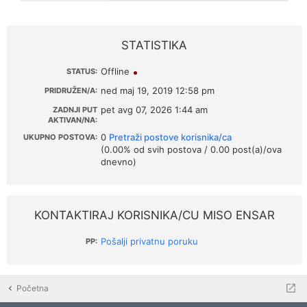
STATISTIKA
Offline
STATUS:
ned maj 19, 2019 12:58 pm
PRIDRUŽEN/A:
pet avg 07, 2026 1:44 am
ZADNJI PUT
AKTIVAN/NA:
0
Pretraži postove korisnika/ca
UKUPNO POSTOVA:
(0.00% od svih postova / 0.00 post(a)/ova
dnevno)
KONTAKTIRAJ KORISNIKA/CU MISO ENSAR
Pošalji privatnu poruku
PP:
Početna