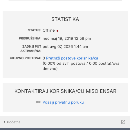
STATISTIKA
Offline
STATUS:
ned maj 19, 2019 12:58 pm
PRIDRUŽEN/A:
pet avg 07, 2026 1:44 am
ZADNJI PUT
AKTIVAN/NA:
0
Pretraži postove korisnika/ca
UKUPNO POSTOVA:
(0.00% od svih postova / 0.00 post(a)/ova
dnevno)
KONTAKTIRAJ KORISNIKA/CU MISO ENSAR
Pošalji privatnu poruku
PP:
Početna