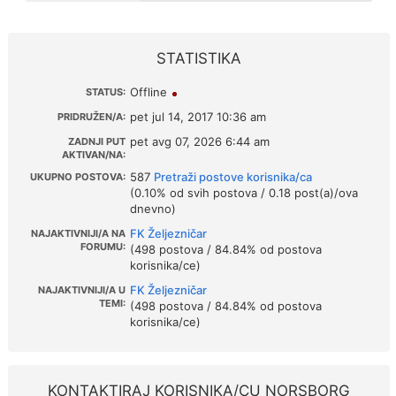
STATISTIKA
Offline
STATUS:
pet jul 14, 2017 10:36 am
PRIDRUŽEN/A:
pet avg 07, 2026 6:44 am
ZADNJI PUT
AKTIVAN/NA:
587
Pretraži postove korisnika/ca
UKUPNO POSTOVA:
(0.10% od svih postova / 0.18 post(a)/ova
dnevno)
FK Željezničar
NAJAKTIVNIJI/A NA
FORUMU:
(498 postova / 84.84% od postova
korisnika/ce)
FK Željezničar
NAJAKTIVNIJI/A U
TEMI:
(498 postova / 84.84% od postova
korisnika/ce)
KONTAKTIRAJ KORISNIKA/CU NORSBORG