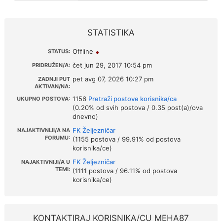
STATISTIKA
Offline
STATUS:
čet jun 29, 2017 10:54 pm
PRIDRUŽEN/A:
pet avg 07, 2026 10:27 pm
ZADNJI PUT
AKTIVAN/NA:
1156
Pretraži postove korisnika/ca
UKUPNO POSTOVA:
(0.20% od svih postova / 0.35 post(a)/ova
dnevno)
FK Željezničar
NAJAKTIVNIJI/A NA
FORUMU:
(1155 postova / 99.91% od postova
korisnika/ce)
FK Željezničar
NAJAKTIVNIJI/A U
TEMI:
(1111 postova / 96.11% od postova
korisnika/ce)
KONTAKTIRAJ KORISNIKA/CU MEHA87