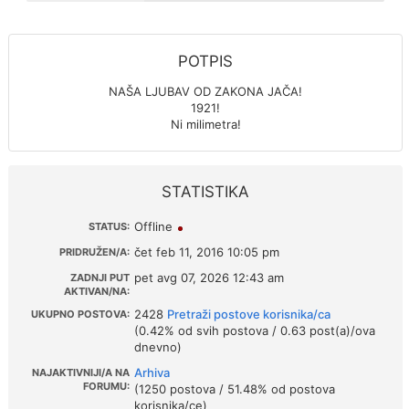
POTPIS
NAŠA LJUBAV OD ZAKONA JAČA!
1921!
Ni milimetra!
STATISTIKA
Offline
STATUS:
čet feb 11, 2016 10:05 pm
PRIDRUŽEN/A:
pet avg 07, 2026 12:43 am
ZADNJI PUT
AKTIVAN/NA:
2428
Pretraži postove korisnika/ca
UKUPNO POSTOVA:
(0.42% od svih postova / 0.63 post(a)/ova
dnevno)
Arhiva
NAJAKTIVNIJI/A NA
FORUMU:
(1250 postova / 51.48% od postova
korisnika/ce)