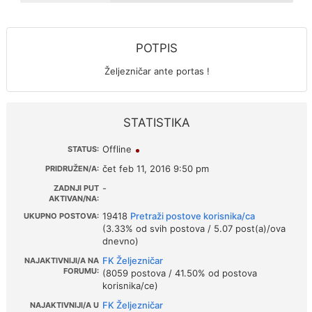
POTPIS
Željezničar ante portas !
STATISTIKA
Offline
STATUS:
čet feb 11, 2016 9:50 pm
PRIDRUŽEN/A:
-
ZADNJI PUT
AKTIVAN/NA:
19418
Pretraži postove korisnika/ca
UKUPNO POSTOVA:
(3.33% od svih postova / 5.07 post(a)/ova
dnevno)
FK Željezničar
NAJAKTIVNIJI/A NA
FORUMU:
(8059 postova / 41.50% od postova
korisnika/ce)
FK Željezničar
NAJAKTIVNIJI/A U