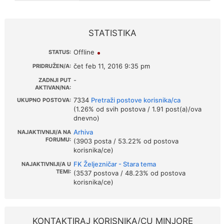
STATISTIKA
Offline
STATUS:
čet feb 11, 2016 9:35 pm
PRIDRUŽEN/A:
-
ZADNJI PUT
AKTIVAN/NA:
7334
Pretraži postove korisnika/ca
UKUPNO POSTOVA:
(1.26% od svih postova / 1.91 post(a)/ova
dnevno)
Arhiva
NAJAKTIVNIJI/A NA
FORUMU:
(3903 posta / 53.22% od postova
korisnika/ce)
FK Željezničar - Stara tema
NAJAKTIVNIJI/A U
TEMI:
(3537 postova / 48.23% od postova
korisnika/ce)
KONTAKTIRAJ KORISNIKA/CU MINJORE