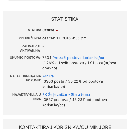
STATISTIKA
Offline
STATUS:
čet feb 11, 2016 9:35 pm
PRIDRUŽEN/A:
-
ZADNJI PUT
AKTIVAN/NA:
7334
Pretraži postove korisnika/ca
UKUPNO POSTOVA:
(1.26% od svih postova / 1.91 post(a)/ova
dnevno)
Arhiva
NAJAKTIVNIJI/A NA
FORUMU:
(3903 posta / 53.22% od postova
korisnika/ce)
FK Željezničar - Stara tema
NAJAKTIVNIJI/A U
TEMI:
(3537 postova / 48.23% od postova
korisnika/ce)
KONTAKTIRAJ KORISNIKA/CU MINJORE