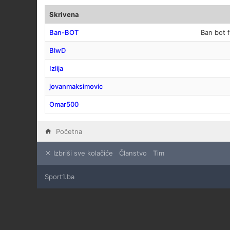
Skrivena
Ban-BOT
Ban bot 
BlwD
Izlija
jovanmaksimovic
Omar500
Početna
Izbriši sve kolačiće
Članstvo
Tim
Sport1.ba