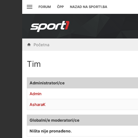
FORUM
ČPP
NAZAD NA SPORT1.BA
Početna
Tim
Administratori/ce
Admin
AsharaK
Globalni/e moderatori/ce
Ništa nije pronađeno.