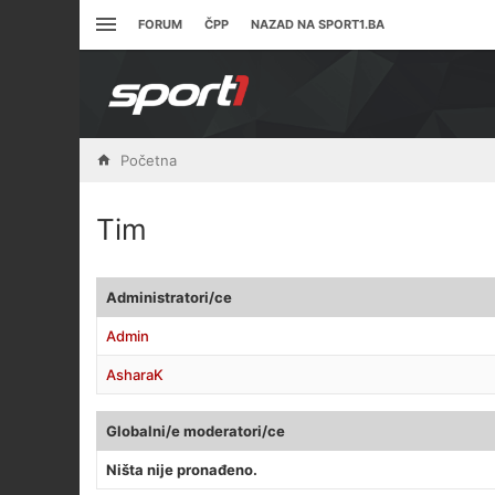
FORUM
ČPP
NAZAD NA SPORT1.BA
Početna
Tim
Administratori/ce
Admin
AsharaK
Globalni/e moderatori/ce
Ništa nije pronađeno.