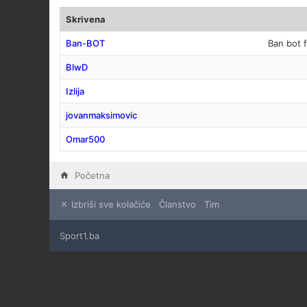
Skrivena
Ban-BOT
Ban bot 
BlwD
Izlija
jovanmaksimovic
Omar500
Početna
Izbriši sve kolačiće
Članstvo
Tim
Sport1.ba