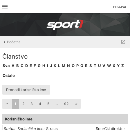
PRIJAVA
Početna
Članstvo
Sva
A
B
C
D
E
F
G
H
I
J
K
L
M
N
O
P
Q
R
S
T
U
V
W
X
Y
Z
Ostalo
Pronađi korisničko ime
1
2
3
4
5
...
92
Korisničko ime
Status, Korisničko ime
Straus
SporCki direktor