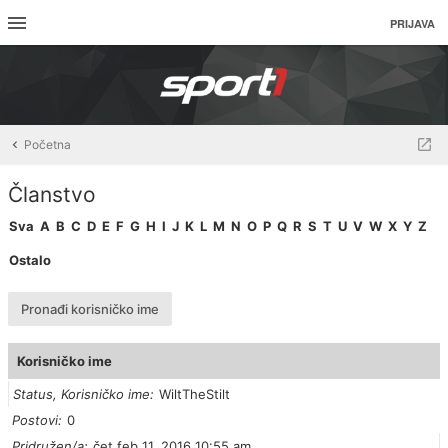
PRIJAVA
Početna
Članstvo
Sva
A
B
C
D
E
F
G
H
I
J
K
L
M
N
O
P
Q
R
S
T
U
V
W
X
Y
Z
Ostalo
Pronađi korisničko ime
Korisničko ime
Status, Korisničko ime
WiltTheStilt
Postovi
0
Pridružen/a
čet feb 11, 2016 10:55 am